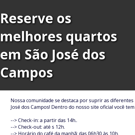
Reserve os
melhores quartos
em São José dos
Campos
Nossa comunidade se destaca por suprir as diferente
José dos Campos! Dentro do nosso site oficial você tem
--> Check-in: a partir das 14h..
--> Check-out: até s 12h.
--> Horário do café da manhã: das 06h30 às 10h.